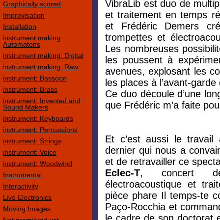
VibraLib est duo de multi
Graphically scored
et traitement en temps r
Improvisation
et Frédéric Demers cré
Installation
trompettes et électroacou
instrument making:
Automatons
Les nombreuses possibilit
instrument making: Digital
les poussent à expérimen
instrument making: Raw
avenues, explosant les co
instrument: Bassoon
les places à l’avant-garde
instrument: Brass
Ce duo découle d’une lon
instrument: Invented and
que Frédéric m’a faite po
Sound Makers
instrument: Keyboards
instrument: Percussions
Et c’est aussi le trava
instrument: Strings
dernier qui nous a convai
instrument: Voice
et de retravailler ce spect
instrument: Woodwind
Eclec-T
, concert de
Instrumental
électroacoustique et tr
Interactivity
pièce phare Il temps-te
Live Electronics
Paço-Rocchia et command
Moving Images
le cadre de son doctorat e