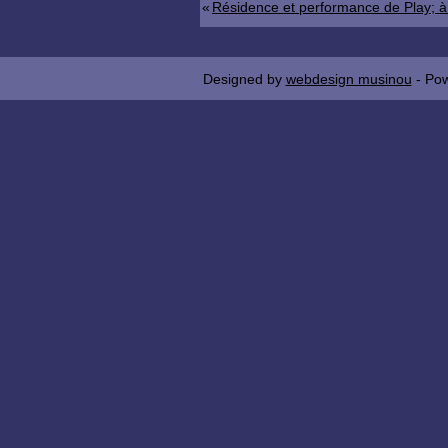
«
Résidence et performance de Play; à
Designed by
webdesign musinou
- Po