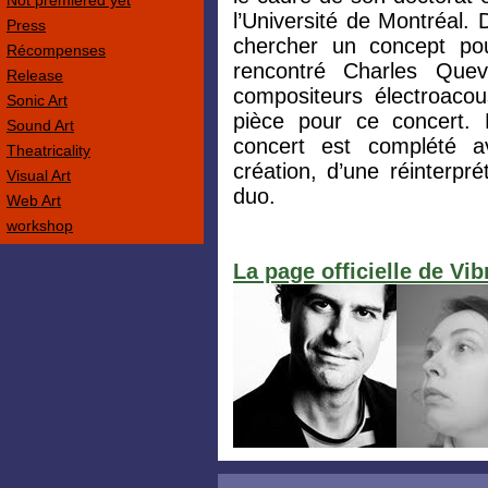
Not premièred yet
l’Université de Montréal.
Press
chercher un concept pou
Récompenses
rencontré Charles Quev
Release
compositeurs électroacou
Sonic Art
pièce pour ce concert. 
Sound Art
concert est complété a
Theatricality
création, d’une réinterpré
Visual Art
duo.
Web Art
workshop
La page officielle de Vib