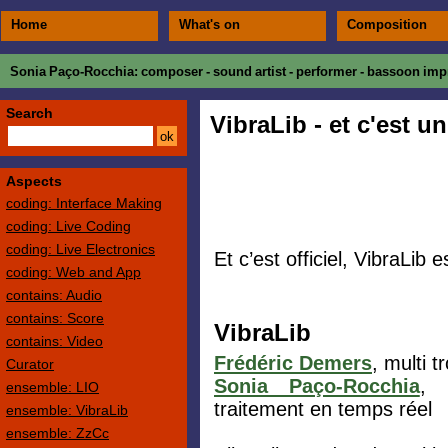
Home
What's on
Composition
Sonia Paço-Rocchia
: composer - sound artist - performer - bassoon impr
Search
VibraLib - et c'est u
Aspects
coding: Interface Making
coding: Live Coding
coding: Live Electronics
Et c’est officiel, VibraLib
coding: Web and App
contains: Audio
contains: Score
VibraLib
contains: Video
Frédéric Demers
, multi 
Curator
Sonia Paço-Rocchia
, 
ensemble: LIO
traitement en temps réel
ensemble: VibraLib
ensemble: ZzCc