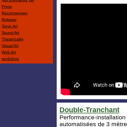
Not premièred yet
Press
Récompenses
Release
Sonic Art
Sound Art
Theatricality
Visual Art
Web Art
workshop
Double-Tranchant
Performance-installation
automatisées de 3 mètre