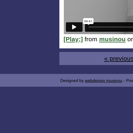
[Play;]
from
musinou
o
« previous
Designed by
webdesign musinou
- Po