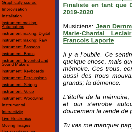
Graphically scored
Finaliste en tant que 
Improvisation
2019-2020
Installation
instrument making:
Musiciens:
Jean Dero
Automatons
Marie-Chantal Leclair
instrument making: Digital
Francois Laporte
instrument making: Raw
instrument: Bassoon
Il y a l’oublie. Ce sen
instrument: Brass
instrument: Invented and
quelque chose, mais que
Sound Makers
mémoire. Ces trous, co
instrument: Keyboards
aussi des trous mouva
instrument: Percussions
grands; la démence.
instrument: Strings
instrument: Voice
L’étoffe de la mémoire, 
instrument: Woodwind
et qui s’enrobe aut
Instrumental
doucement la rende de p
Interactivity
Live Electronics
Tu vas me manquer pap
Moving Images