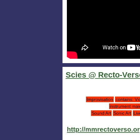
Scies @ Recto-Vers
Improvisation
contains: Vi
instrument ma
Sound Art
Sonic Art
Liv
http://mmrectoverso.or