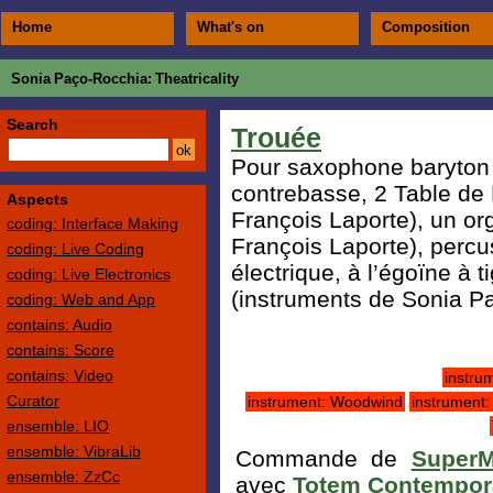
Home
What's on
Composition
Sonia Paço-Rocchia
: Theatricality
Search
Trouée
Pour saxophone baryton d
contrebasse, 2 Table de 
Aspects
François Laporte), un or
coding: Interface Making
François Laporte), percu
coding: Live Coding
électrique, à l’égoïne à t
coding: Live Electronics
(instruments de Sonia P
coding: Web and App
contains: Audio
contains: Score
contains: Video
instru
Curator
instrument: Woodwind
instrument:
ensemble: LIO
ensemble: VibraLib
Commande de
SuperM
ensemble: ZzCc
avec
Totem Contempor