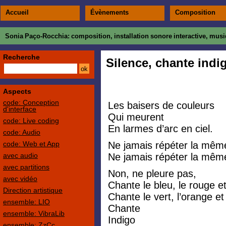
Accueil
Évènements
Composition
Sonia Paço-Rocchia
: composition, installation sonore interactive, mu
Recherche
Silence, chante indi
Aspects
code: Conception
Les baisers de couleurs
d'interface
Qui meurent
code: Live coding
En larmes d’arc en ciel.
code: Audio
code: Web et App
Ne jamais répéter la mêm
avec audio
Ne jamais répéter la mêm
avec partitions
Non, ne pleure pas,
avec vidéo
Chante le bleu, le rouge et
Direction artistique
Chante le vert, l’orange et 
ensemble: LIO
Chante
ensemble: VibraLib
Indigo
ensemble: ZzCc