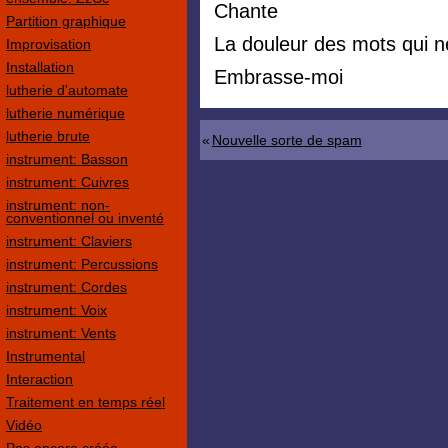
Chante
Partition graphique
La douleur des mots qui ne
Improvisation
Installation
Embrasse-moi
lutherie d'automate
lutherie numérique
lutherie brute
«
Nouvelle sorte de spam
instrument: Basson
instrument: Cuivres
instrument: non-
conventionnel ou inventé
instrument: Claviers
instrument: Percussions
instrument: Cordes
instrument: Voix
instrument: Vents
Instrumental
Interaction
Traitement en temps réel
Vidéo