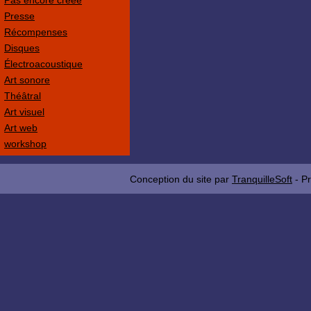
Pas encore créée
Presse
Récompenses
Disques
Électroacoustique
Art sonore
Théâtral
Art visuel
Art web
workshop
Conception du site par
TranquilleSoft
- P